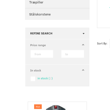
Træpiller
Stålskorstene
Toggle
REFINE SEARCH
filter
Sort By:
Price range
In stock
in stock
(
2
)
Hot