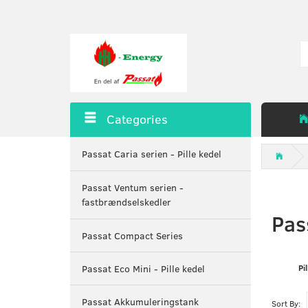
Categories
Passat Caria serien - Pille kedel
Passat Ventum serien -
fastbrændselskedler
Pas
Passat Compact Series
Pi
Passat Eco Mini - Pille kedel
Passat Akkumuleringstank
Sort By: