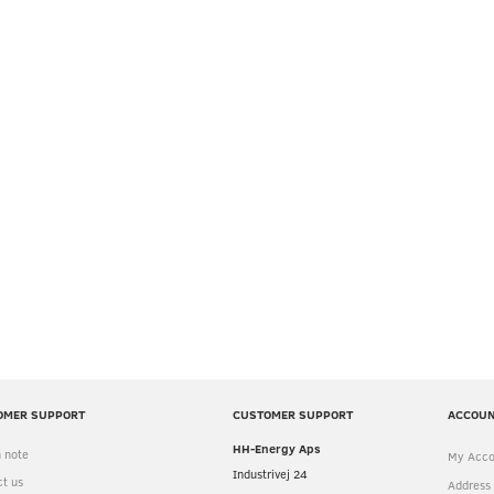
Ø50MM TIL PASSAT PILLE
SUGER NOVA 3
00,00 DKK
Incl. VAT
400,00 DKK
Excl. VAT
)
OMER SUPPORT
CUSTOMER SUPPORT
ACCOU
HH-Energy Aps
 note
My Acco
Industrivej 24
t us
Address