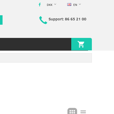
DKK
EN
Support: 86 65 21 00