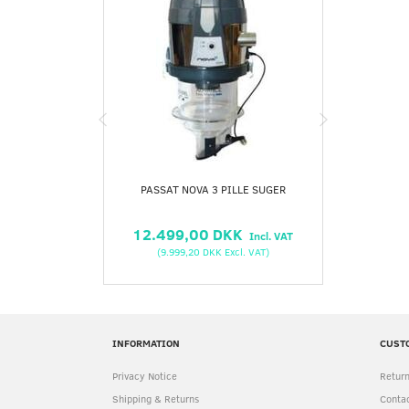
PASSAT NOVA 3 PILLE SUGER
SLANGE 
12.499,00 DKK
3.0
Incl. VAT
(
9.999,20 DKK
Excl. VAT
)
(
2.
INFORMATION
CUST
Privacy Notice
Return
Shipping & Returns
Contac