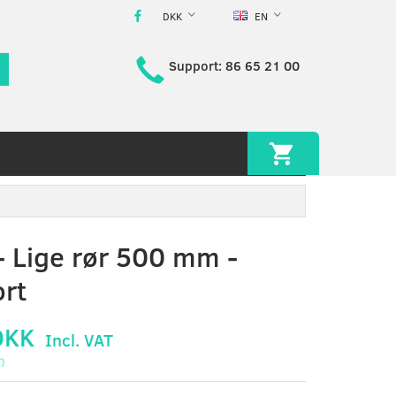
DKK
EN
Support: 86 65 21 00
- Lige rør 500 mm -
rt
DKK
Incl. VAT
T
)