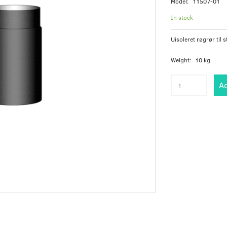
Model:
11507-01
In stock
Uisoleret røgrør til s
Weight:
10 kg
Ad