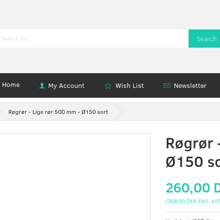
Search
Home
My Account
Wish List
Newsletter
Røgrør - Lige rør 500 mm - Ø150 sort
Røgrør 
Ø150 so
260,00 
(
208,00 DKK
Excl. VA