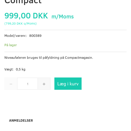
999,00 DKK
m/Moms
(
799,20 DKK
u/Moms
)
Model/varenr.:
800389
På lager
Niveauføleren bruges til påfyldning på Compactmagasin.
Vægt:
0,5 kg
Læg i kurv
ANMELDELSER