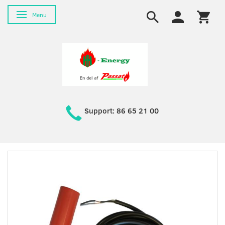
Skifte navigation
Menu
Support: 86 65 21 00