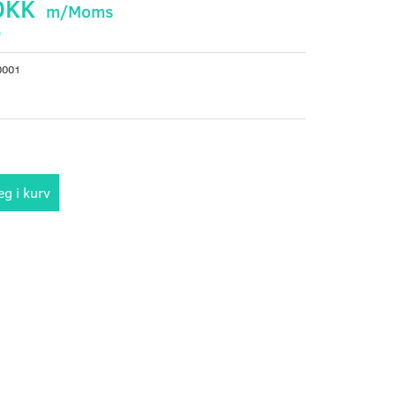
DKK
m/Moms
)
0001
g i kurv