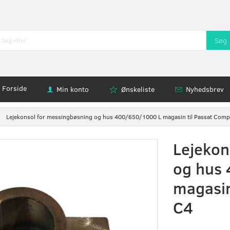
Søg
Forside
Min konto
Ønskeliste
Nyhedsbrev
Lejekonsol for messingbøsning og hus 400/650/1000 L magasin til Passat Com
Lejekon
og hus
magasin
C4