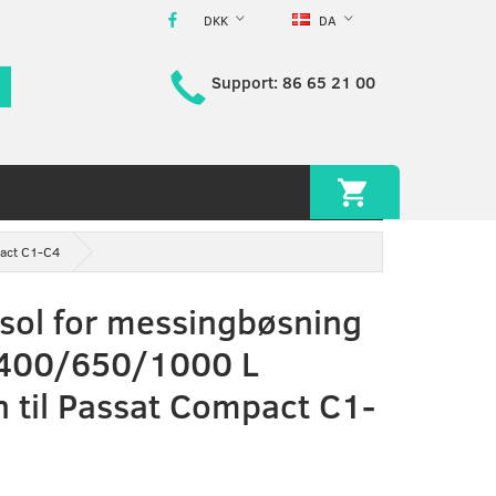
DKK
DA
Support: 86 65 21 00
pact C1-C4
sol for messingbøsning
 400/650/1000 L
 til Passat Compact C1-