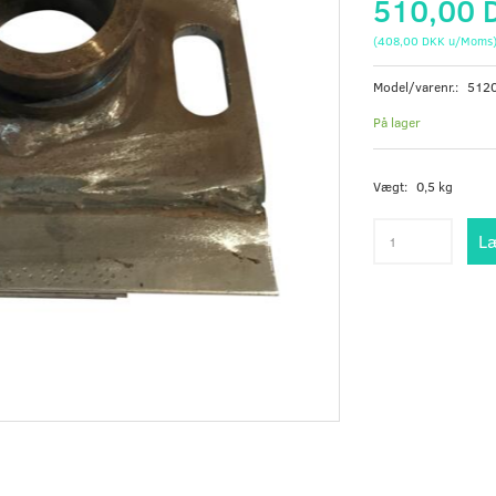
510,00 
(
408,00 DKK
u/Moms
Model/varenr.:
512
På lager
Vægt:
0,5 kg
Læ