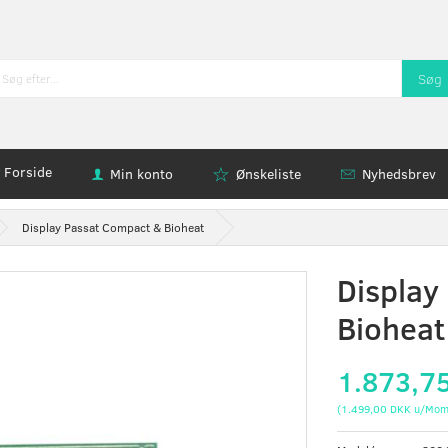
Søg
Forside
Min konto
Ønskeliste
Nyhedsbrev
Display Passat Compact & Bioheat
Display
Bioheat
1.873,7
(
1.499,00 DKK
u/Mom