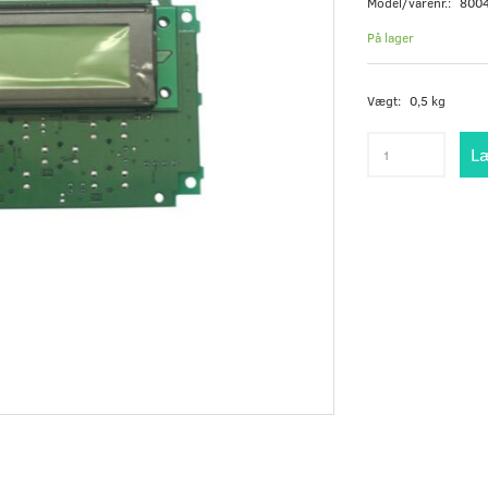
Model/varenr.:
800
På lager
Vægt:
0,5 kg
Læ