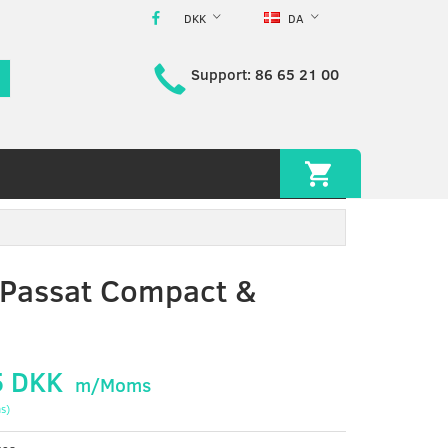
DKK
DA
Support: 86 65 21 00
 Passat Compact &
5 DKK
m/Moms
s
)