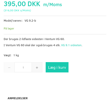
395,00 DKK
m/Moms
(
316,00 DKK
u/Moms
)
Model/varenr.:
VG 9.2-b
På lager
Der bruges 2 ildfaste sidesten i Ventum VG 60.
I Ventum VG 60 skal der også bruges 4 stk.
VG 9.1 sidesten
.
Vægt:
1 kg
Læg i kurv
ANMELDELSER