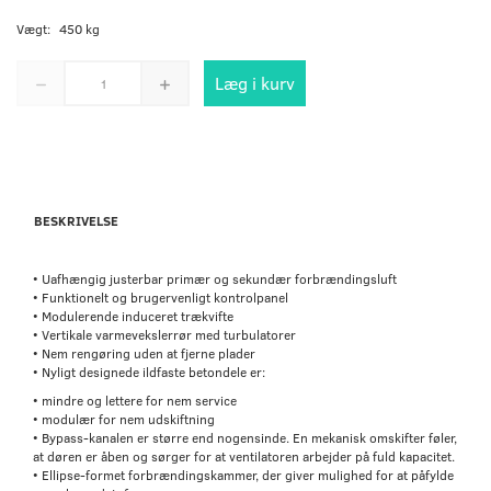
Vægt:
450 kg
Læg i kurv
BESKRIVELSE
• Uafhængig justerbar primær og sekundær forbrændingsluft
• Funktionelt og brugervenligt kontrolpanel
• Modulerende induceret trækvifte
• Vertikale varmevekslerrør med turbulatorer
• Nem rengøring uden at fjerne plader
• Nyligt designede ildfaste betondele er:
• mindre og lettere for nem service
• modulær for nem udskiftning
• Bypass-kanalen er større end nogensinde. En mekanisk omskifter føler,
at døren er åben og sørger for at ventilatoren arbejder på fuld kapacitet.
• Ellipse-formet forbrændingskammer, der giver mulighed for at påfylde