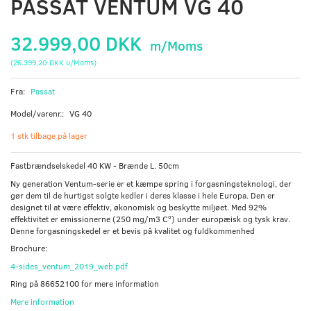
PASSAT VENTUM VG 40
32.999,00 DKK
m/Moms
(
26.399,20 DKK
u/Moms
)
Fra:
Passat
Model/varenr.:
VG 40
1 stk tilbage på lager
Fastbrændselskedel 40 KW - Brænde L. 50cm
Ny generation Ventum-serie er et kæmpe spring i forgasningsteknologi, der
gør dem til de hurtigst solgte kedler i deres klasse i hele Europa. Den er
designet til at være effektiv, økonomisk og beskytte miljøet. Med 92%
effektivitet er emissionerne (250 mg/m3 Cº) under europæisk og tysk krav.
Denne forgasningskedel er et bevis på kvalitet og fuldkommenhed
Brochure:
4-sides_ventum_2019_web.pdf
Ring på 86652100 for mere information
Mere information