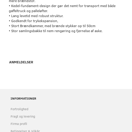
mere brændstof.
• Kedel-fundament-design der gør det nemt for transport med både
gaffeltruck og palleløfter.
• Lang levetid med robust struktur.
• Godkendt for trykekspansion,
• Stort Brændkammer, med brænde stykker op til 50cm
• Stor samlingsbakke til nem rengøring og fjernelse af aske.
ANMELDELSER
INFORMATIONER
Fortrolighed
Fragt og levering
Firma profil
Betingelser & Vilkår