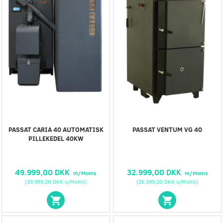
PASSAT CARIA 40 AUTOMATISK
PASSAT VENTUM VG 40
PILLEKEDEL 40KW
49.999,00 DKK
32.999,00 DKK
m/Moms
m/Moms
(
39.999,20 DKK
u/Moms
)
(
26.399,20 DKK
u/Moms
)