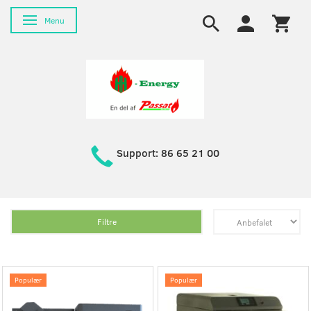
Skifte navigation
Menu
Support: 86 65 21 00
Filtre
Populær
Populær