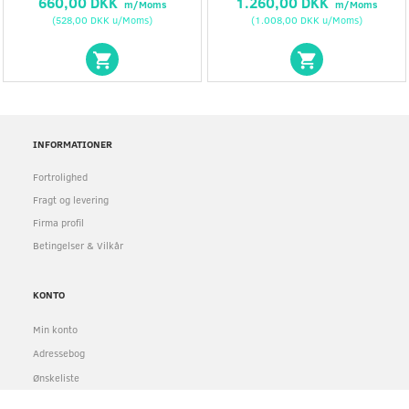
660,00 DKK
1.260,00 DKK
m/Moms
m/Moms
(
528,00 DKK
u/Moms
)
(
1.008,00 DKK
u/Moms
)
INFORMATIONER
Fortrolighed
Fragt og levering
Firma profil
Betingelser & Vilkår
KONTO
Min konto
Adressebog
Ønskeliste
Ordrehistorik