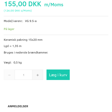
155,00 DKK
m/Moms
(
124,00 DKK
u/Moms
)
Model/varenr.:
VG 9.5-a
På lager
Keramisk pakning 15x20 mm
Lgd = 1,35 m
Bruges i nederste brændkammer.
Vægt:
0,5 kg
Læg i kurv
ANMELDELSER