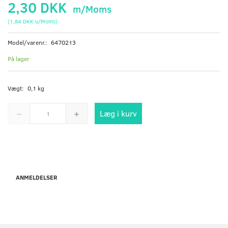
2,30 DKK
m/Moms
(
1,84 DKK
u/Moms
)
Model/varenr.:
6470213
På lager
Vægt:
0,1 kg
Læg i kurv
ANMELDELSER