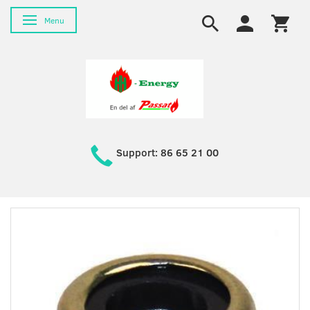
Skifte navigation
Menu
Support: 86 65 21 00