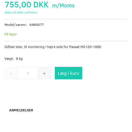
755,00 DKK
m/Moms
(
604,00 DKK
u/Moms
)
Model/varenr.:
6480077
På lager
Ildfast sten, til montering i højre side for Pasaat HO120-1000
Vægt:
9 kg
Læg i kurv
ANMELDELSER