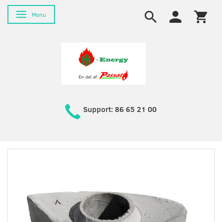
Skifte navigation
Menu
Support: 86 65 21 00