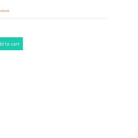
 stock
d to cart