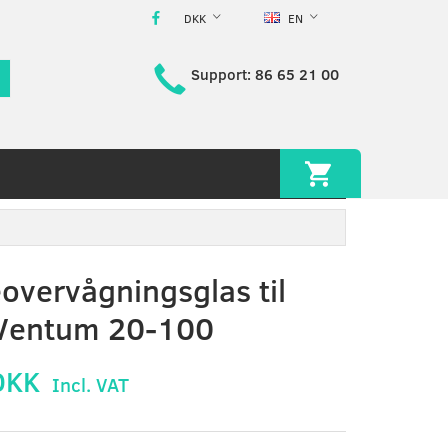
DKK
EN
Support: 86 65 21 00
vervågningsglas til
 Ventum 20-100
DKK
Incl. VAT