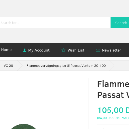
Search
Home
My Account
Wish List
Newsletter
VG 20
Flammeovervågningsglas til Passat Ventum 20-100
Flammeo
Passat
105,00 
(
84,00 DKK
Excl. VAT
)