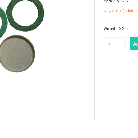
Model:
VG 2.6
Only 2 item(s) left in
Weight:
0,2 kg
Ad