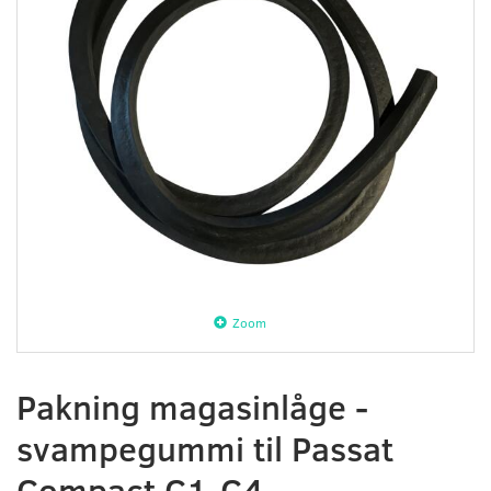
Zoom
Pakning magasinlåge -
svampegummi til Passat
Compact C1-C4