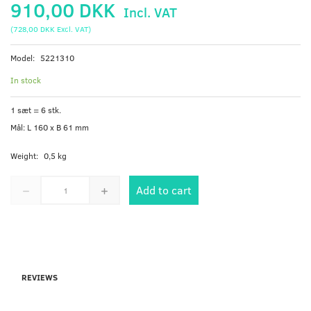
910,00 DKK
Incl. VAT
(
728,00 DKK
Excl. VAT
)
Model:
5221310
In stock
1 sæt = 6 stk.
Mål: L 160 x B 61 mm
Weight:
0,5 kg
Add to cart
REVIEWS