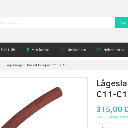
Søg
Forside
Min konto
Ønskeliste
Nyhedsbrev
Lågeslange til Passat Compact C11-C16
Lågesla
C11-C1
315,00 
(
252,00 DKK
u/Moms
)