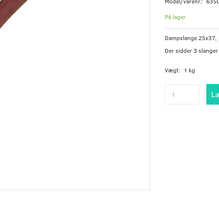
Model/varenr.:
635
På lager
Dampslange 25x37, 
Der sidder 3 slanger
Vægt:
1 kg
Læ