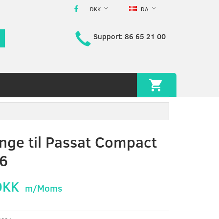
DKK
DA
Support: 86 65 21 00
nge til Passat Compact
6
DKK
m/Moms