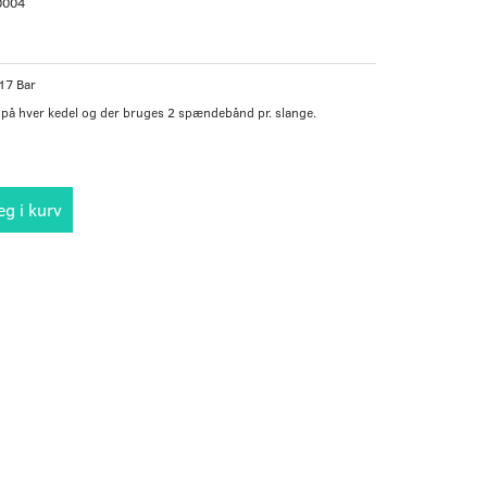
0004
17 Bar
 på hver kedel og der bruges 2 spændebånd pr. slange.
g i kurv