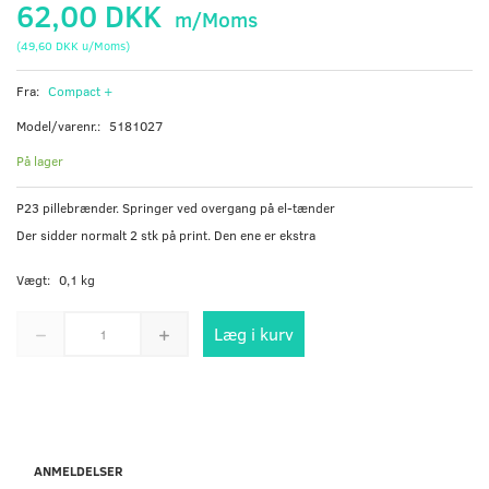
62,00 DKK
m/Moms
(
49,60 DKK
u/Moms
)
Fra:
Compact +
Model/varenr.:
5181027
På lager
P23 pillebrænder. Springer ved overgang på el-tænder
Der sidder normalt 2 stk på print. Den ene er ekstra
Vægt:
0,1 kg
Læg i kurv
ANMELDELSER