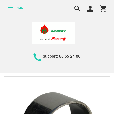
Skifte navigation
Menu
Support: 86 65 21 00