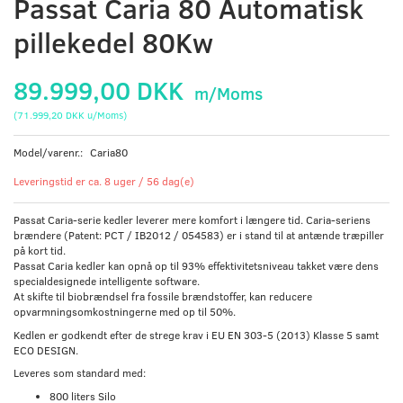
Passat Caria 80 Automatisk
pillekedel 80Kw
89.999,00 DKK
m/Moms
(
71.999,20 DKK
u/Moms
)
Model/varenr.:
Caria80
Leveringstid er ca. 8 uger / 56 dag(e)
Passat Caria-serie kedler leverer mere komfort i længere tid. Caria-seriens
brændere (Patent: PCT / IB2012 / 054583) er i stand til at antænde træpiller
på kort tid.
Passat Caria kedler kan opnå op til 93% effektivitetsniveau takket være dens
specialdesignede intelligente software.
At skifte til biobrændsel fra fossile brændstoffer, kan reducere
opvarmningsomkostningerne med op til 50%.
Kedlen er godkendt efter de strege krav i EU EN 303-5 (2013) Klasse 5 samt
ECO DESIGN.
Leveres som standard med:
800 liters Silo