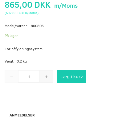
865,00 DKK
m/Moms
(
692,00 DKK
u/Moms
)
Model/varenr.:
800805
På lager
For påfyldningssystem
Vægt:
0,2 kg
Læg i kurv
ANMELDELSER