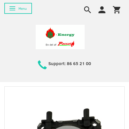
Skifte navigation
Menu
Support: 86 65 21 00