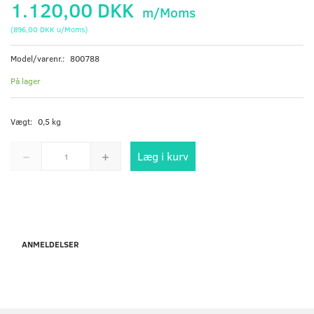
1.120,00 DKK
m/Moms
(
896,00 DKK
u/Moms
)
Model/varenr.:
800788
På lager
Vægt:
0,5 kg
Læg i kurv
ANMELDELSER