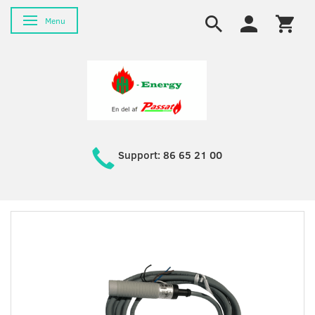
Skifte navigation
Menu
Support: 86 65 21 00