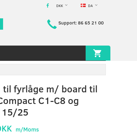
DKK
DA
Support: 86 65 21 00
til fyrlåge m/ board til
 Compact C1-C8 og
 15/25
DKK
m/Moms