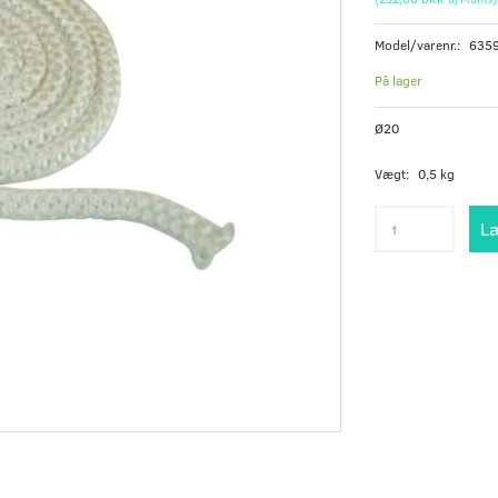
Model/varenr.:
635
På lager
Ø20
Vægt:
0,5 kg
Læ