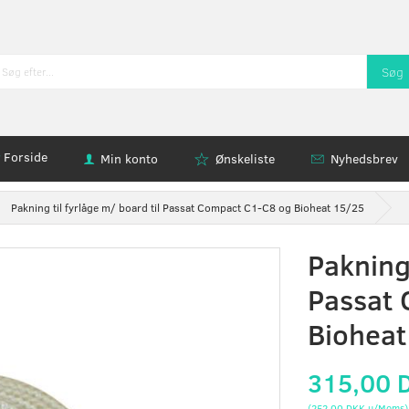
Søg
Forside
Min konto
Ønskeliste
Nyhedsbrev
Pakning til fyrlåge m/ board til Passat Compact C1-C8 og Bioheat 15/25
Pakning 
Passat
Bioheat
315,00 
(
252,00 DKK
u/Moms
)