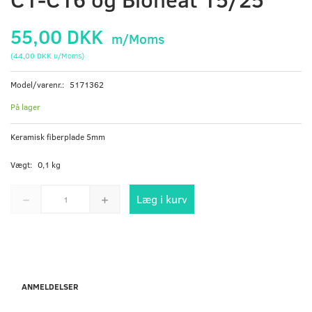
55,00 DKK
m/Moms
(
44,00 DKK
u/Moms
)
Model/varenr.:
5171362
På lager
Keramisk fiberplade 5mm
Vægt:
0,1 kg
Læg i kurv
ANMELDELSER